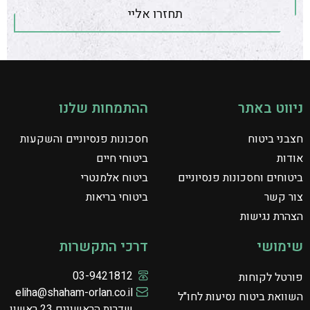
תחזרו אליי
ניווט באתר
ההתמחות שלנו
חצבני ביטוח
חסכונות פנסיוניים והשקעות​
אודות
ביטוחי חיים​
ביטוחים וחסכונות פנסיוניים
ביטוח אלמנטרי​
צור קשר
ביטוחי בריאות​
הצהרת נגישות
שימושי
דרכי התקשרות
03-9421812
פורטל לקוחות
eliha@shaham-orlan.co.il
השוואת ביטוח נסיעות לחו"ל
שדרות הראשונים 23 ראשון